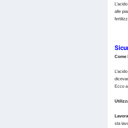
L’acido
alle pi
fertili
Sicu
Come M
L’acido
dicevan
Ecco al
Utilizz
Lavora
sta lav