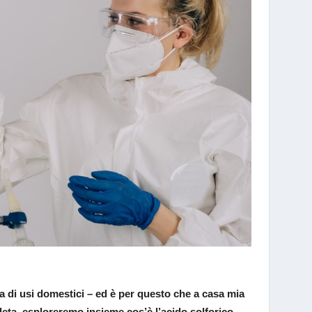
 di usi domestici – ed è per questo che a casa mia
eta, esploreremo insieme cos’è l’acido solforico,