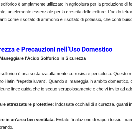
 solforico è ampiamente utilizzato in agricoltura per la produzione di fer
ante, un elemento essenziale per la crescita delle colture. L’acido tet
zzanti come il solfato di ammonio e il solfato di potassio, che contribuis
rezza e Precauzioni nell’Uso Domestico
aneggiare l’Acido Solforico in Sicurezza
 solforico è una sostanza altamente corrosiva e pericolosa. Questo m
o i latini
“repetita iuvant”
. Quando si maneggia in ambito domestico, d
cune linee guida che io seguo scrupolosamente e che vi invito ad ado
are attrezzature protettive:
Indossate occhiali di sicurezza, guanti i
re in un’area ben ventilata:
Evitate l’inalazione di vapori tossici ma
orando.