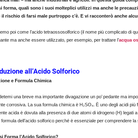
i forma, quali sono i suoi molteplici utilizzi ma anche le precau
 il rischio di farsi male purtroppo c’è. E vi racconterò anche alcu
emo poi come l’acido tetraossosolforico (il nome più complicato di qu
ante ma anche essere utilizzato, per esempio, per trattare l’
acqua os
oduzione all’Acido Solforico
zione e Formula Chimica
etemi una breve ma importante divagazione un po’ pedante ma import
te corrosiva. La sua formula chimica è H₂SO₄. È uno degli acidi più for
nte acida è dovuta alla presenza di due atomi di idrogeno (H) legati a
a formula dell’acido solforico perché è essenziale per comprendere la s
i Forma l’Acido Solforico?