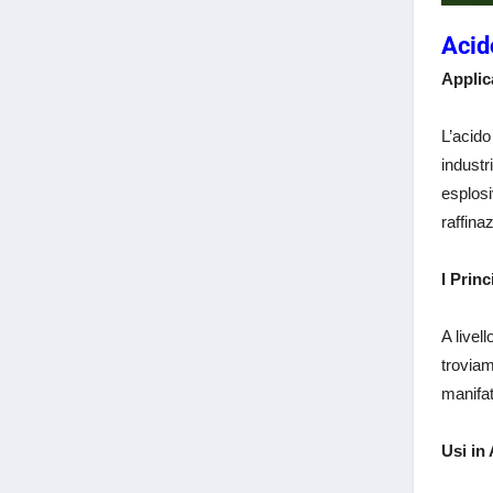
Acid
Applic
L’acido
industr
esplosi
raffina
I Prin
A livel
troviam
manifat
Usi in