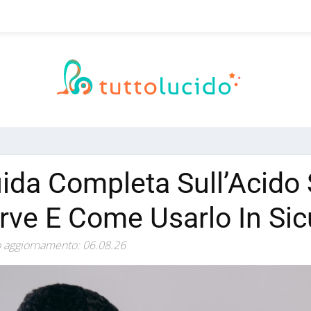
ida Completa Sull’Acido 
rve E Come Usarlo In Si
 aggiornamento: 06.08.26