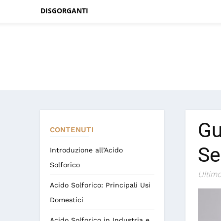
DISGORGANTI
Gu
CONTENUTI
Se
Introduzione all’Acido
Solforico
Ultimo
Acido Solforico: Principali Usi
Domestici
Acido Solforico in Industria e