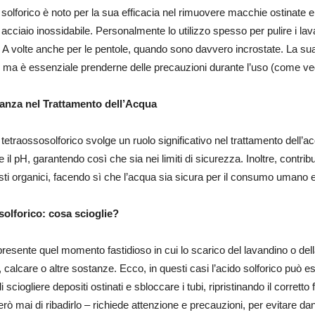
 solforico è noto per la sua efficacia nel rimuovere macchie ostinate 
 acciaio inossidabile. Personalmente lo utilizzo spesso per pulire i lav
 A volte anche per le pentole, quando sono davvero incrostate. La sua 
 ma è essenziale prenderne delle precauzioni durante l’uso (come ve
anza nel Trattamento dell’Acqua
 tetraossosolforico svolge un ruolo significativo nel trattamento dell’ac
e il pH, garantendo così che sia nei limiti di sicurezza. Inoltre, cont
i organici, facendo sì che l’acqua sia sicura per il consumo umano e
solforico: cosa scioglie?
resente quel momento fastidioso in cui lo scarico del lavandino o della 
 calcare o altre sostanze. Ecco, in questi casi l’acido solforico può e
i sciogliere depositi ostinati e sbloccare i tubi, ripristinando il corret
rò mai di ribadirlo – richiede attenzione e precauzioni, per evitare dann