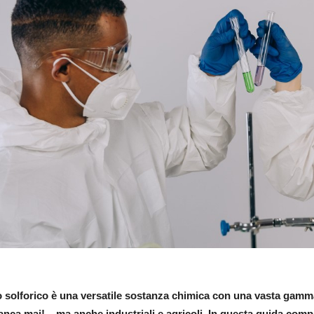
o solforico è una versatile sostanza chimica con una vasta gamma
nca mai! – ma anche industriali e agricoli. In questa guida compl