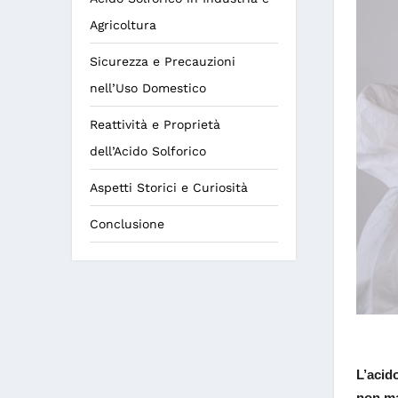
Agricoltura
Sicurezza e Precauzioni
nell’Uso Domestico
Reattività e Proprietà
dell’Acido Solforico
Aspetti Storici e Curiosità
Conclusione
L’acid
non ma