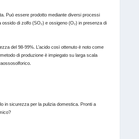
ta. Può essere prodotto mediante diversi processi
 ossido di zolfo (SO₂) e ossigeno (O₂) in presenza di
ezza del 98-99%. L’acido così ottenuto è noto come
 metodo di produzione è impiegato su larga scala
raossosolforico.
lo in sicurezza per la pulizia domestica. Pronti a
himico?