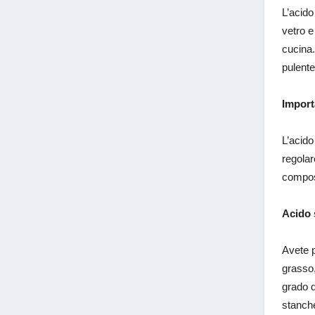
L’acido
vetro e
cucina.
pulente
Import
L’acido
regolar
compost
Acido 
Avete p
grasso,
grado d
stanche