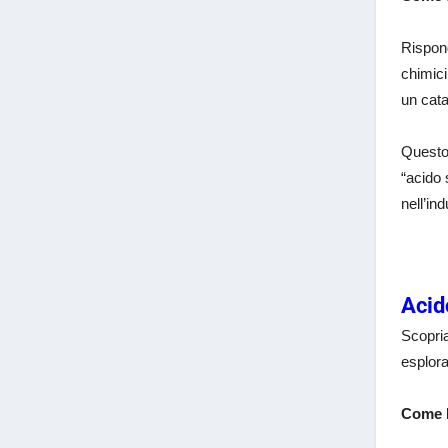
Rispond
chimici
un cata
Questo
“acido 
nell’in
Acid
Scopria
esplora
Come D