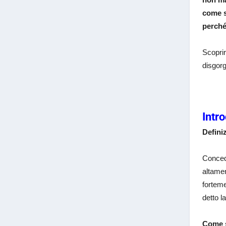
come s
perché
Scoprir
disgorg
Intr
Defini
Conced
altamen
forteme
detto l
Come s