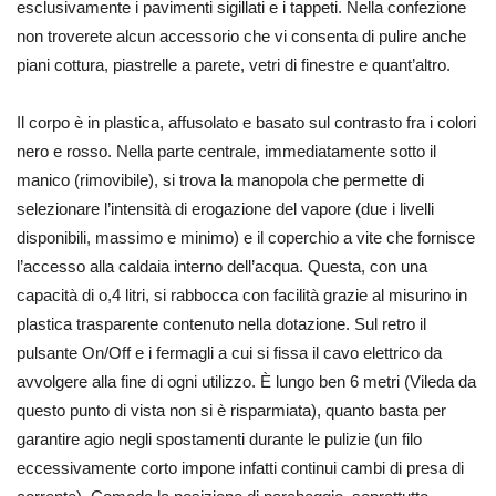
esclusivamente i pavimenti sigillati e i tappeti. Nella confezione
non troverete alcun accessorio che vi consenta di pulire anche
piani cottura, piastrelle a parete, vetri di finestre e quant’altro.
Il corpo è in plastica, affusolato e basato sul contrasto fra i colori
nero e rosso. Nella parte centrale, immediatamente sotto il
manico (rimovibile), si trova la manopola che permette di
selezionare l’intensità di erogazione del vapore (due i livelli
disponibili, massimo e minimo) e il coperchio a vite che fornisce
l’accesso alla caldaia interno dell’acqua. Questa, con una
capacità di o,4 litri, si rabbocca con facilità grazie al misurino in
plastica trasparente contenuto nella dotazione. Sul retro il
pulsante On/Off e i fermagli a cui si fissa il cavo elettrico da
avvolgere alla fine di ogni utilizzo. È lungo ben 6 metri (Vileda da
questo punto di vista non si è risparmiata), quanto basta per
garantire agio negli spostamenti durante le pulizie (un filo
eccessivamente corto impone infatti continui cambi di presa di