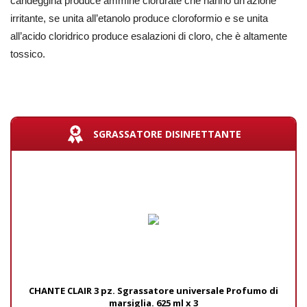
candeggina produce ammine clorurate che hanno un’azione
irritante, se unita all’etanolo produce cloroformio e se unita
all’acido cloridrico produce esalazioni di cloro, che è altamente
tossico.
SGRASSATORE DISINFETTANTE
CHANTE CLAIR 3 pz. Sgrassatore universale Profumo di
marsiglia. 625 ml x 3