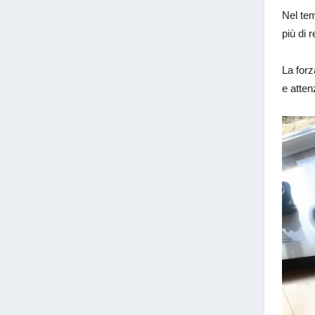
Nel tem
più di 
La forz
e atten