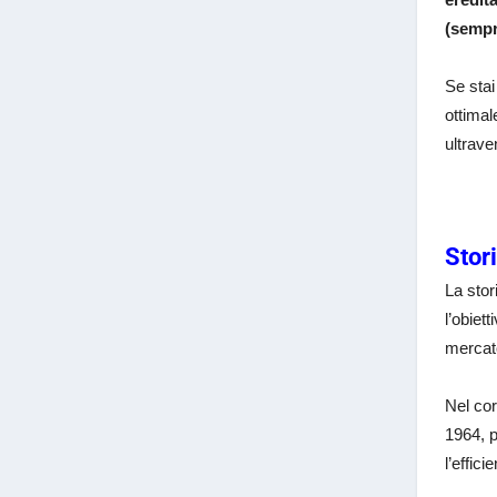
(sempr
Se stai
ottimal
ultrave
Stor
La stor
l’obiet
mercato
Nel cor
1964, p
l’effic