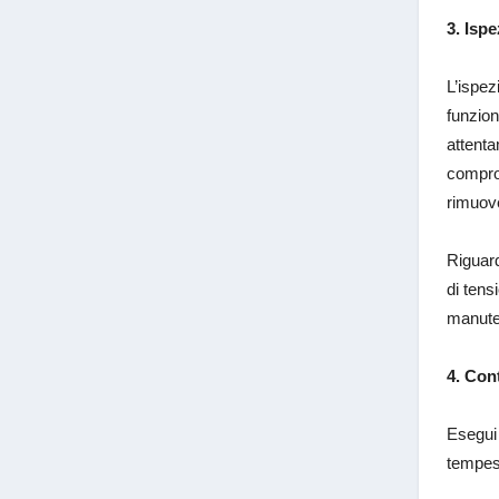
3. Isp
L’ispez
funzion
attenta
comprom
rimuov
Riguard
di tens
manuten
4. Cont
Esegui 
tempes