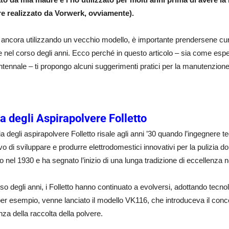
e realizzato da Vorwerk, ovviamente).
 ancora utilizzando un vecchio modello, è importante prendersene cu
e nel corso degli anni. Ecco perché in questo articolo – sia come espe
ntennale – ti propongo alcuni suggerimenti pratici per la manutenzione
ia degli Aspirapolvere Folletto
ia degli aspirapolvere Folletto risale agli anni ’30 quando l’ingegne
tivo di sviluppare e produrre elettrodomestici innovativi per la pulizia d
 nel 1930 e ha segnato l’inizio di una lunga tradizione di eccellenza n
so degli anni, i Folletto hanno continuato a evolversi, adottando tecn
er esempio, venne lanciato il modello VK116, che introduceva il concett
ienza della raccolta della polvere.