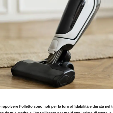
irapolvere Folletto sono noti per la loro affidabilità e durata nel
ato da mia madre e l’ho utilizzato per molti anni prima di avere 