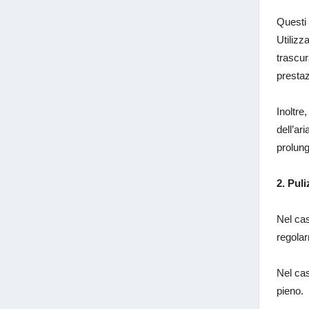
Questi 
Utilizz
trascur
presta
Inoltre
dell’ar
prolung
2. Puli
Nel cas
regolar
Nel cas
pieno.