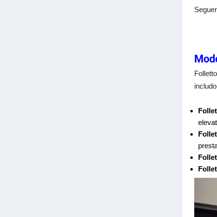
Seguend
Mode
Follett
includo
Folle
elevat
Folle
presta
Folle
Folle