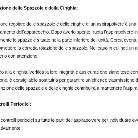
ezione delle Spazzole e della Cinghia:
ione regolare delle spazzole e delle cinghie di un aspirapolvere è una p
amento dell’apparecchio. Dopo averlo spento, ruota l’aspirapolvere in 
mente le spazzole situate nella parte inferiore dell’unità. Cerca eventual
ettere la corretta rotazione delle spazzole. Nel caso in cui noti un ac
erlo con attenzione.
o alla cinghia, verifica la loro integrità e assicurati che siano tese c
ione, è consigliabile sostituirla per garantire un’efficace trasmission
zione delle spazzole e delle cinghie contribuirà a mantenere l’aspirap
rolli Periodici:
controlli periodici su tutte le parti dell’aspirapolvere per individuare 
tivamente.