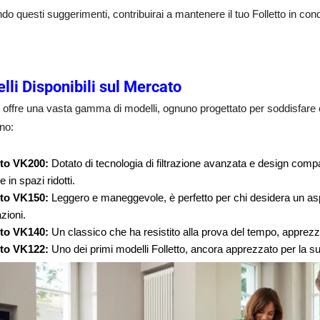
o questi suggerimenti, contribuirai a mantenere il tuo Folletto in cond
lli Disponibili sul Mercato
o offre una vasta gamma di modelli, ognuno progettato per soddisfare e
no:
tto VK200:
Dotato di tecnologia di filtrazione avanzata e design compa
e in spazi ridotti.
tto VK150:
Leggero e maneggevole, è perfetto per chi desidera un aspir
zioni.
tto VK140:
Un classico che ha resistito alla prova del tempo, apprezza
tto VK122:
Uno dei primi modelli Folletto, ancora apprezzato per la sua