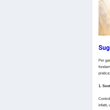
Sug
Per gar
fondame
pratica
1. Sost
Control
infatti