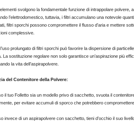
elementi svolgono la fondamentale funzione di intrappolare polvere, alle
ando l’elettrodomestico, tuttavia, i filtri accumulano una notevole quantit
ati, filtri sporchi possono compromettere il flusso d’aria e mettere so
zioni complessive.
, l’uso prolungato di filtri sporchi può favorire la dispersione di partic
ia. La sostituzione regolare non solo garantisce un’aspirazione più ef
ando la vita dell’aspirapolvere.
zia del Contenitore della Polvere:
o il tuo Folletto sia un modello privo di sacchetto, svuota il contenitore
mente, per evitare accumuli di sporco che potrebbero compromettere 
o invece di un aspirapolvere con sacchetto, tieni d’occhio il suo liv