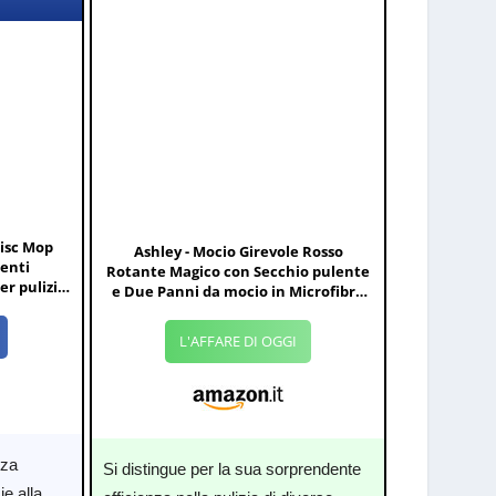
Disc Mop
Ashley - Mocio Girevole Rosso
enti
Rotante Magico con Secchio pulente
er pulizia
e Due Panni da mocio in Microfibra
ecnologia
360°
ico
L'AFFARE DI OGGI
nza
Si distingue per la sua sorprendente
ie alla