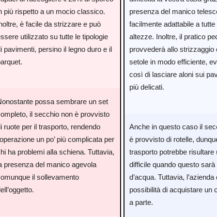
n più rispetto a un mocio classico.
presenza del manico telesc
noltre, è facile da strizzare e può
facilmente adattabile a tutte 
ssere utilizzato su tutte le tipologie
altezze. Inoltre, il pratico pe
i pavimenti, persino il legno duro e il
provvederà allo strizzaggio 
parquet.
setole in modo efficiente, e
così di lasciare aloni sui pa
più delicati.
Nonostante possa sembrare un set
ompleto, il secchio non è provvisto
i ruote per il trasporto, rendendo
Anche in questo caso il sec
’operazione un po’ più complicata per
è provvisto di rotelle, dunque
hi ha problemi alla schiena. Tuttavia,
trasporto potrebbe risultare 
la presenza del manico agevola
difficile quando questo sarà
comunque il sollevamento
d’acqua. Tuttavia, l’azienda 
ell’oggetto.
possibilità di acquistare un c
a parte.