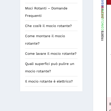
PREGIO
DIFETTO
Moci Rotanti – Domande
CONCLUSIONE
Frequenti
Che cos’è il mocio rotante?
OFFERTE
Come montare il mocio
rotante?
Come lavare il mocio rotante?
Quali superfici può pulire un
mocio rotante?
Il mocio rotante è elettrico?
I
c