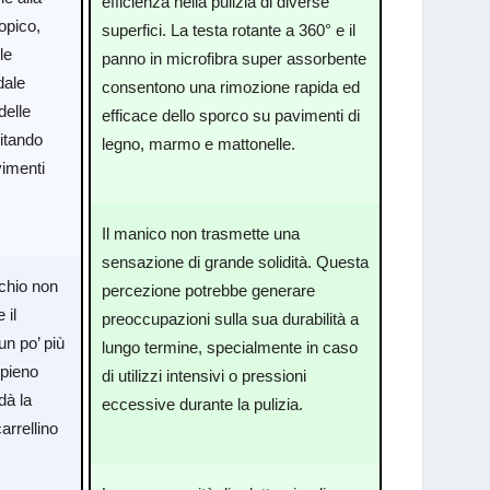
efficienza nella pulizia di diverse
opico,
superfici. La testa rotante a 360° e il
le
panno in microfibra super assorbente
dale
consentono una rimozione rapida ed
delle
efficace dello sporco su pavimenti di
vitando
legno, marmo e mattonelle.
vimenti
Il manico non trasmette una
sensazione di grande solidità. Questa
chio non
percezione potrebbe generare
 il
preoccupazioni sulla sua durabilità a
un po’ più
lungo termine, specialmente in caso
 pieno
di utilizzi intensivi o pressioni
dà la
eccessive durante la pulizia.
arrellino