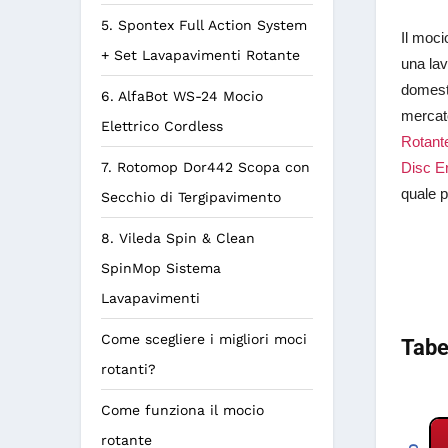
5. Spontex Full Action System
Il moci
+ Set Lavapavimenti Rotante
una lav
domesti
6. AlfaBot WS-24 Mocio
mercato
Elettrico Cordless
Rotant
7. Rotomop Dor442 Scopa con
Disc Er
quale p
Secchio di Tergipavimento
8. Vileda Spin & Clean
SpinMop Sistema
Lavapavimenti
Come scegliere i migliori moci
Tabe
rotanti?
Come funziona il mocio
rotante