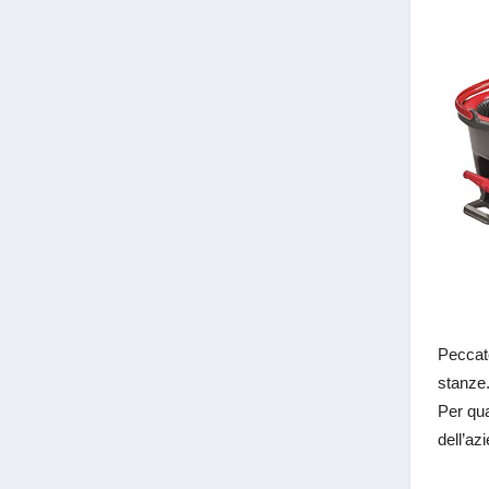
Peccato
stanze
Per qua
dell’az