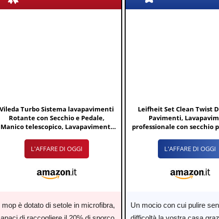
Vileda Turbo Sistema lavapavimenti
Leifheit Set Clean Twist 
Rotante con Secchio e Pedale,
Pavimenti, Lavapavim
Manico telescopico, Lavapavimenti
professionale con secchio p
con strizzatura a centrifuga, Fiocco
a 360°, Mop rotante con t
2in1 Microfibra, Lavapavimenti
centrifuga nel man
L'AFFARE DI OGGI
L'AFFARE DI OGGI
sostenibile, Love it Clean
l mop è dotato di setole in microfibra,
Un mocio con cui pulire se
apaci di raccogliere il 20% di sporco
difficoltà la vostra casa graz