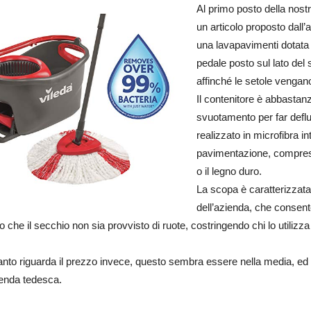
Al primo posto della nostr
un articolo proposto dall’
una lavapavimenti dotata 
pedale posto sul lato del 
affinché le setole vengan
Il contenitore è abbasta
svuotamento per far deflui
realizzato in microfibra in
pavimentazione, comprese
o il legno duro.
La scopa è caratterizzata
dell’azienda, che consente
 che il secchio non sia provvisto di ruote, costringendo chi lo utilizz
.
nto riguarda il prezzo invece, questo sembra essere nella media, ed è giu
ienda tedesca.