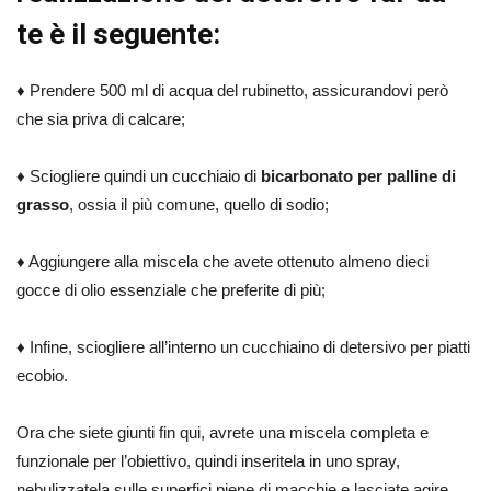
te è il seguente:
♦ Prendere 500 ml di acqua del rubinetto, assicurandovi però
che sia priva di calcare;
♦ Sciogliere quindi un cucchiaio di
bicarbonato per palline di
grasso
, ossia il più comune, quello di sodio;
♦ Aggiungere alla miscela che avete ottenuto almeno dieci
gocce di olio essenziale che preferite di più;
♦ Infine, sciogliere all’interno un cucchiaino di detersivo per piatti
ecobio.
Ora che siete giunti fin qui, avrete una miscela completa e
funzionale per l’obiettivo, quindi inseritela in uno spray,
nebulizzatela sulle superfici piene di macchie e lasciate agire